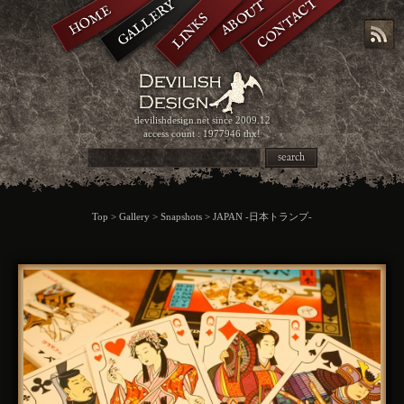
CONTACT
GALLERY
ABOUT
HOME
LINKS
devilishdesign.net
since 2009.12
access count : 1977946 thx!
search
Top
>
Gallery
>
Snapshots
> JAPAN -日本トランプ-