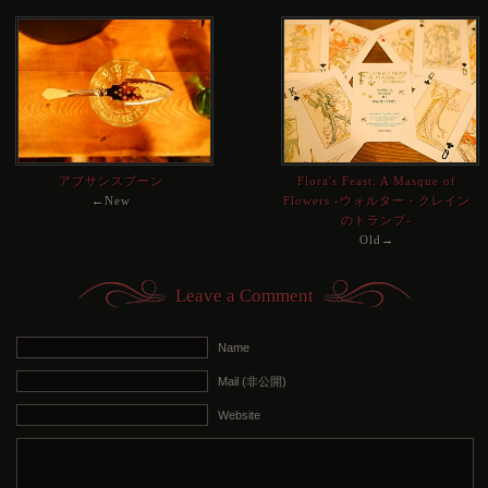
アブサンスプーン
Flora's Feast. A Masque of
←New
Flowers -ウォルター・クレイン
のトランプ-
Old→
Leave a Comment
Name
Mail (非公開)
Website