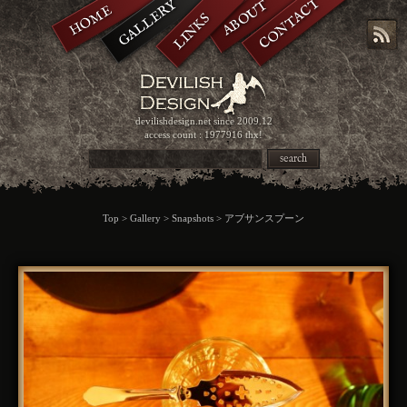
CONTACT
GALLERY
ABOUT
HOME
LINKS
devilishdesign.net
since 2009.12
access count : 1977916 thx!
search
Top
>
Gallery
>
Snapshots
> アブサンスプーン