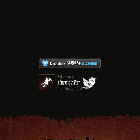
Follow me on
javelina_devil