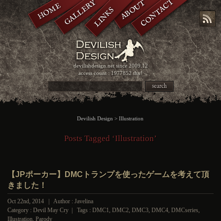
CONTACT
GALLERY
ABOUT
HOME
LINKS
devilishdesign.net
since 2009.12
access count : 1977852 thx!
search
Devilish Design
>
Illustration
Posts Tagged ‘Illustration’
【JPポーカー】DMCトランプを使ったゲームを考えて頂
きました！
Oct 22nd, 2014 | Author : Javelina
Category :
Devil May Cry
| Tags :
DMC1
,
DMC2
,
DMC3
,
DMC4
,
DMCseries
,
Illustration
,
Parody