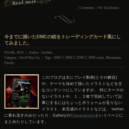
Read more…
2
Comments
|
No Trackbacks
今までに描いたDMCの絵をトレーディングカード風にし
てみました。
Feb 6th, 2014 | Author : Javelina
Category :
Devil May Cry
| Tags :
DMC1
,
DMC2
,
DMC3
,
DMCseries
,
Illustration
,
Parody
このブログは主にプレイ動画(とその解説)
や、テーマを決めて描いたイラストなどを主
なコンテンツにしていますが、 特にテーマの
ないイラストや、１，２枚で完結していて記
事にするにはちょっとボリュームが足りない
イラスト、未完成のイラストなどは、 twitter
に垂れ流すのみだったり、Galleryの
Preparations
というページに
まとめたりしています。