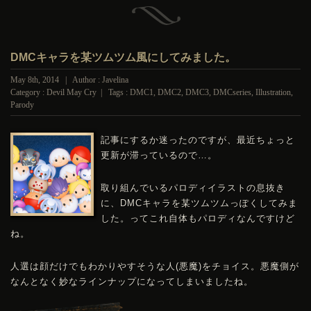
DMCキャラを某ツムツム風にしてみました。
May 8th, 2014 | Author : Javelina
Category :
Devil May Cry
| Tags :
DMC1
,
DMC2
,
DMC3
,
DMCseries
,
Illustration
,
Parody
記事にするか迷ったのですが、最近ちょっと
更新が滞っているので…。
取り組んでいるパロディイラストの息抜き
に、
DMC
キャラを某ツムツムっぽくしてみま
した。ってこれ自体もパロディなんですけど
ね。
人選は顔だけでもわかりやすそうな人(悪魔)をチョイス。悪魔側が
なんとなく妙なラインナップになってしまいましたね。