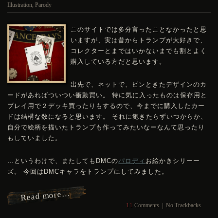
Illustration
,
Parody
このサイトでは多分言ったことなかったと思
いますが、実は昔からトランプが大好きで、
コレクターとまではいかないまでも割とよく
購入している方だと思います。
出先で、ネットで、ピンときたデザインのカ
ードがあればついつい衝動買い。 特に気に入ったものは保存用と
プレイ用で２デッキ買ったりもするので、今までに購入したカー
ドは結構な数になると思います。 それに飽きたらずいつからか、
自分で絵柄を描いたトランプも作ってみたいなーなんて思ったり
もしていました。
…というわけで、またしても
DMC
の
パロディ
お絵かきシリーー
ズ。 今回は
DMC
キャラをトランプにしてみました。
Read more…
11
Comments
|
No Trackbacks