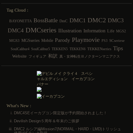
Tag Cloud :
DMC2
DMC1
BossBattle
DMC3
BAYONETTA
DmC
DMCseries
DMC4
Illustration
Information
Life
MGS2
Playmovie
Parody
MGSseries
Mobile
MGS3
SCseriese
PS3
Tips
TEKKENseries
SoulCalibur4
SoulCalibur5
TEKKEN5
TEKKEN6
和訳
Website
フィギュア
真・女神転生Ⅲノクターンマニアクス
What's New :
DMC4SEイーカプコン限定版が予約開始されました！
Devilish Design５周年＆年末のご挨拶
DMC2 ルシア編Mission7(NORMAL・HARD・LMD)トリッシュ