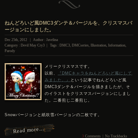
ねんどろいど風DMC3ダンテ＆バージルを、クリスマスバ
ージョンにしました。
Dec 25th, 2012 | Author : Javelina
Category :
Devil May Cry3
| Tags :
DMC3
,
DMCseries
,
Illustration
,
Information
,
Parody
メリークリスマスです。
以前、
『
DMC
キャラをねんどろいど風にして
みました。』
という記事でねんどろいど風
DMC
3ダンテ＆バージルを描きましたが、そ
のイラストをクリスマスバージョンにしまし
た。二番煎じ二番煎じ。
Snowバージョンと紙吹雪バージョンの二枚です。
Read more…
3
Comments
|
No Trackbacks