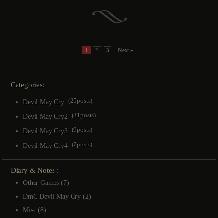
Next »
1
2
3
Categories:
(25posts)
Devil May Cry
(31posts)
Devil May Cry2
(9posts)
Devil May Cry3
(7posts)
Devil May Cry4
Diary & Notes :
Other Games
(7)
DmC Devil May Cry
(2)
Misc
(8)