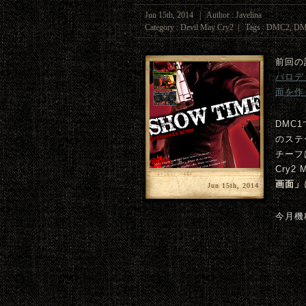
Jun 15th, 2014 | Author : Javelina
Category :
Devil May Cry2
| Tags :
DMC2
,
DM
前回の
パロデ
面を作
DMC
のステ
チーフ
Cry2
画面」
Jun 15th, 2014
今月機