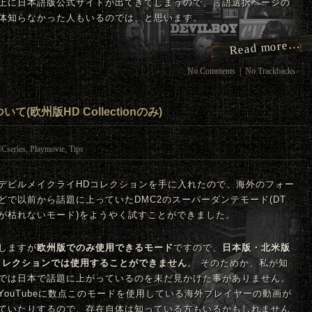
上に日本語版公式サイトが出てきてしまうので、言語選択ページの
体知らなかった人もいるのでは、と思います。
Read more…
No Comments
|
No Trackbacks
(欧州版HD Collectionのみ)
Cseries
,
Playmovie
,
Tips
デビルメイクライHDコレクションを手に入れたので、海外のフォー
どで以前から話題に上っていた
DMC
2のスーパーダンテモード
(DT
が枯れないモード)をようやく試すことができました。
しますが
欧州版でのみ使用できるモード
ですので、
日本版・北米版
コレクションでは使用することができません
。 そのためか、私が知
では日本で話題に上がっているのを未だ見かけた事がありません。
YouTubeに数点このモードを使用している海外プレイヤーの動画が
ていたりするので、存在自体は知っている方もいるかもしれません