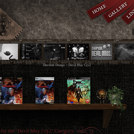
GALLERY
HOME
LIN
Devilish Design
>
Devil May Cry2
for the ‘Devil May Cry2’ Category