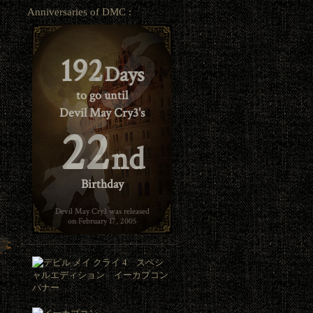
Anniversaries of DMC :
192
Days
to go until
Devil May Cry3's
22
nd
Birthday
Devil May Cry3 was released
on February 17, 2005