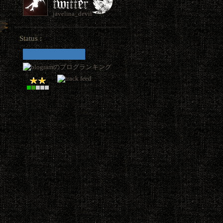
javelina_devil
Status :