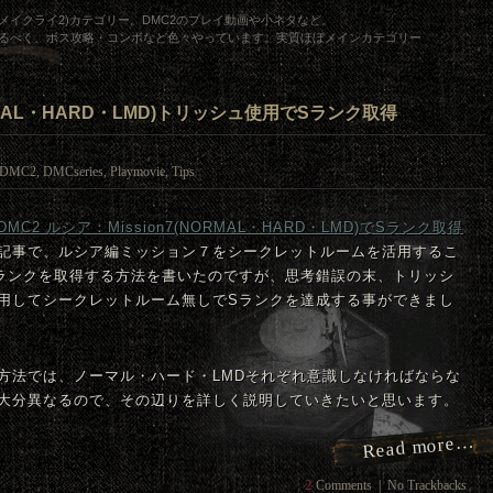
ビルメイクライ2)
カテゴリー。
DMC2のプレイ動画や小ネタ
など。
げるべく、ボス攻略・コンボなど色々やっています。
実質ほぼメインカテゴリー
NORMAL・HARD・LMD)トリッシュ使用でSランク取得
DMC2
,
DMCseries
,
Playmovie
,
Tips
DMC
2 ルシア：Mission7(NORMAL・HARD・LMD)でSランク取得
記事で、ルシア編ミッション７をシークレットルームを活用するこ
ランクを取得する方法を書いたのですが、思考錯誤の末、トリッシ
用してシークレットルーム無しでSランクを達成する事ができまし
方法では、ノーマル・ハード・LMDそれぞれ意識しなければならな
大分異なるので、その辺りを詳しく説明していきたいと思います。
Read more…
2
Comments
|
No Trackbacks