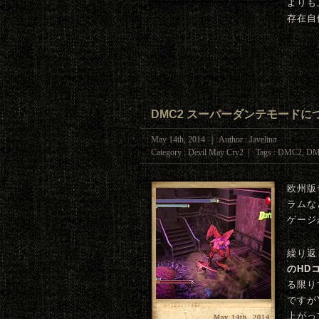
よりも
存在自
DMC2 スーパーダンテモードについて
May 14th, 2014 | Author : Javelina
Category :
Devil May Cry2
| Tags :
DMC2
,
DM
欧州版
ラムな
ゲージ
繰り返
のHD
る限り
ですが
上がっ
May 14th, 2014