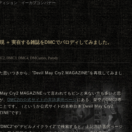
ZINEを再現 ＋ 実在する雑誌をDMCでパロディしてみました。
C2
,
DMC3
,
DMC4
,
DMCseries
,
Parody
思いつきから、”Devil May Cry2 MAGAZINE”を再現してみまし
il May Cry2 MAGAZINEって言われてもピンと来ない方も多いと思
が、
DMC
2の公式サイトの言語選択ページ
にある、架空の
DMC
2専
ことです。（というか公式サイトの名称自体”Devil May Cry2
ZINE”です）
”
DMC
2″や”デビルメイクライ2″で検索すると、上記言語選択ページ