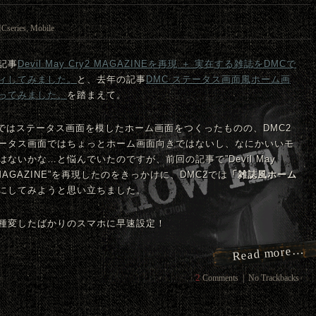
Cseries
,
Mobile
記事
Devil May Cry2 MAGAZINEを再現 ＋ 実在する雑誌を
DMC
で
ィしてみました。
と、去年の記事
DMC
ステータス画面風ホーム画
ってみました。
を踏まえて。
1ではステータス画面を模したホーム画面をつくったものの、
DMC
2
ータス画面ではちょっとホーム画面向きではないし、なにかいいモ
はないかな…と悩んでいたのですが、前回の記事で”Devil May
 MAGAZINE”を再現したのをきっかけに、
DMC
2では
「雑誌風ホーム
にしてみようと思い立ちました。
種変したばかりのスマホに早速設定！
Read more…
2
Comments
|
No Trackbacks