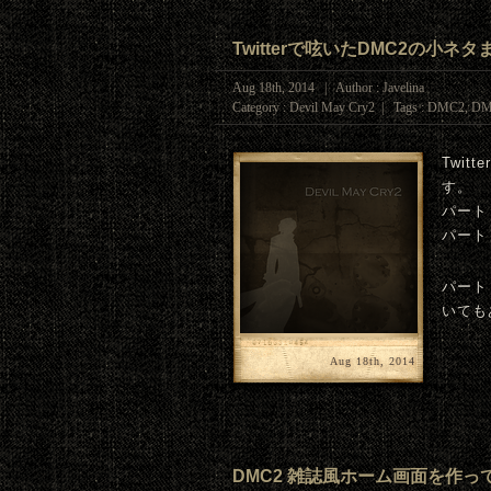
Twitterで呟いたDMC2の小ネタ
Aug 18th, 2014 | Author : Javelina
Category :
Devil May Cry2
| Tags :
DMC2
,
DM
Twi
す。
パート
パート
パート
いても
Aug 18th, 2014
DMC2 雑誌風ホーム画面を作っ