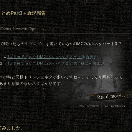
まとめPart3＋近況報告
Cseries
,
Playmovie
,
Tips
tterで呟いたもののブログには書いていない
DMC
2の小ネタパート3で
１→
Twitterで呟いた
DMC
2の小ネタまとめ＋近況報告
２→
Twitterで呟いた
DMC
2の小ネタまとめPart2＋おまけ
２の時と同様トリッシュネタが多いですね～。そして今回も知って
あまり意味のないネタばかりです。
Read more…
No Comments
|
No Trackbacks
てみました。