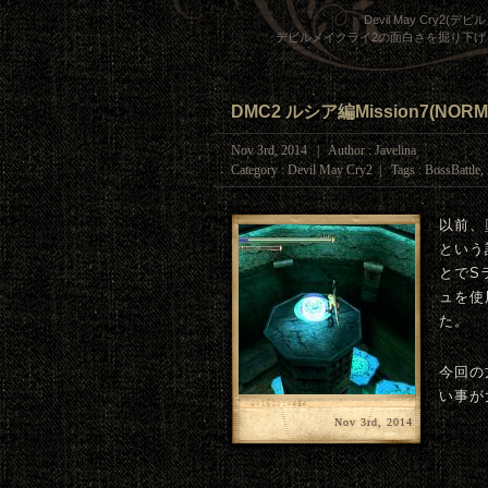
Devil May Cry2(デ
デビルメイクライ2の面白さを掘り下
DMC2 ルシア編Mission7(
Nov 3rd, 2014 | Author : Javelina
Category :
Devil May Cry2
| Tags :
BossBattle
,
以前、
という
とでS
ュを使
た。
今回の
い事が
Nov 3rd, 2014