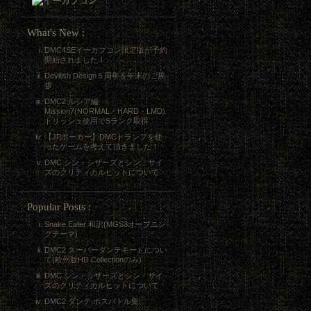
What's New :
DMC4SEイーカプコン限定版が予約
開始されました！
Devilish Design５周年＆年末のご挨
拶
DMC2 ルシア編
Mission7(NORMAL・HARD・LMD)
トリッシュ使用でSランク取得
【JPポーカー】DMCトランプを使
ったゲームを考えて頂きました！
DMC シン・シザーズとシン・サイ
ズのクリティカルヒットについて
Popular Posts :
Snake Eater 和訳(MGS3オープニン
グテーマ)
DMC2 スーパーダンテモードについ
て(欧州版HD Collectionのみ)
DMC シン・シザーズとシン・サイ
ズのクリティカルヒットについて
DMC2 ダンテ:ボスバトル集