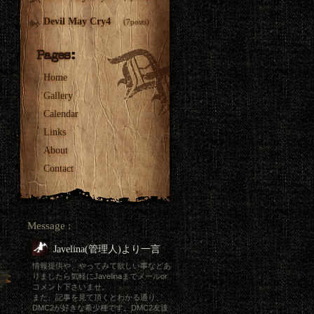
Devil May Cry4
(7posts)
Home
Gallery
Calendar
Links
About
Contact
Message :
Javelina(管理人)より一言
情報提供や、やってみて欲しい事などあ
りましたら気軽にJavelinaまで
メール
or
コメント下さいませ。
また、記事を見て頂くとわかる通り、
DMC2が好きな希少種です。DMC2友達