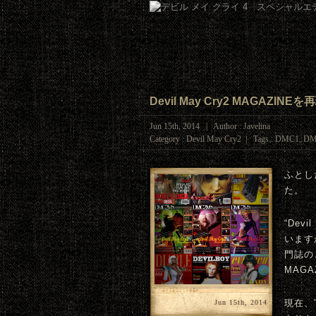
Devil May Cry2 MAGA
Jun 15th, 2014 | Author : Javelina
Category :
Devil May Cry2
| Tags :
DMC1
,
DM
ふとした
た。
“Dev
います
門誌の
MAGA
現在、
Jun 15th, 2014