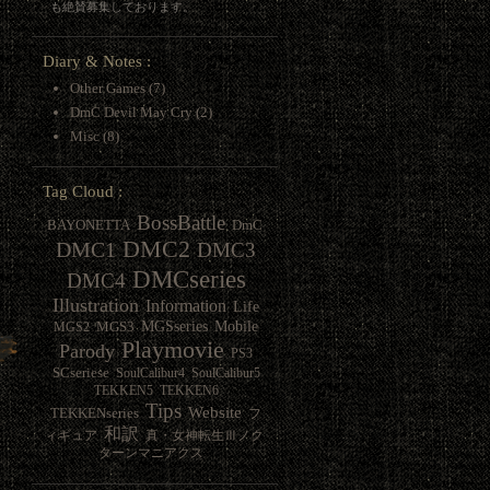
も絶賛募集しております。
Diary & Notes :
Other Games
(7)
DmC Devil May Cry
(2)
Misc
(8)
Tag Cloud :
BossBattle
BAYONETTA
DmC
DMC2
DMC1
DMC3
DMCseries
DMC4
Illustration
Information
Life
MGSseries
Mobile
MGS3
MGS2
Playmovie
Parody
PS3
SCseriese
SoulCalibur4
SoulCalibur5
TEKKEN5
TEKKEN6
Tips
Website
TEKKENseries
フ
和訳
ィギュア
真・女神転生Ⅲノク
ターンマニアクス