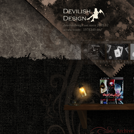
devilishdesign.net
since 2009.12
access count : 1978349 thx!
Archive 