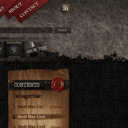
CONTACT
ABOUT
KS
search
Devil May Cry
(25posts)
Devil May Cry2
(31posts)
Devil May Cry3
(9posts)