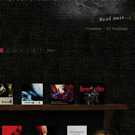
Read more…
7
Comments
|
No Trackbacks
Next »
1
2
3
4
5
6
7