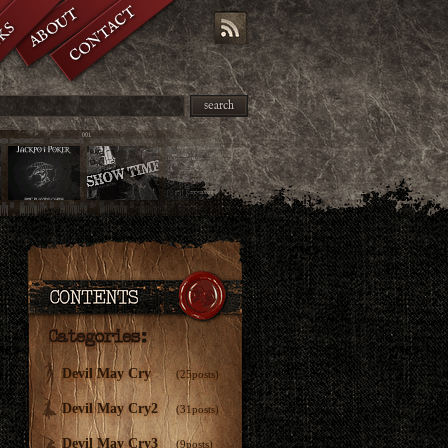
CONTACT
ABOUT
KS
search
Devil May Cry
(25posts)
Devil May Cry2
(31posts)
Devil May Cry3
(9posts)