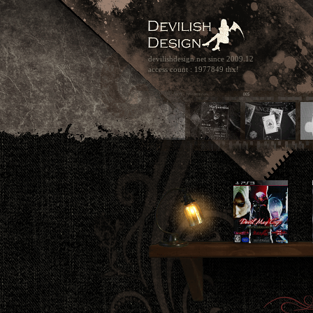
devilishdesign.net
since 2009.12
access count : 1977849 thx!