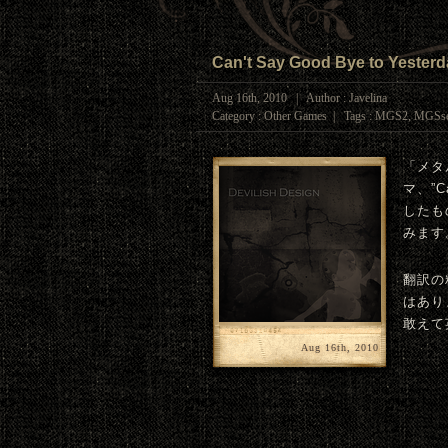
Can't Say Good Bye to Y
Aug 16th, 2010 | Author : Javelina
Category :
Other Games
| Tags :
MGS2
,
MGSse
「メタ
マ、”C
したも
みます
翻訳の
はあり
敢えて
Aug 16th, 2010