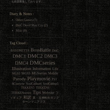
も絶賛募集しております。
Diary & Notes :
Other Games
(7)
DmC Devil May Cry
(2)
Misc
(8)
Tag Cloud :
BossBattle
BAYONETTA
DmC
DMC2
DMC1
DMC3
DMCseries
DMC4
Illustration
Information
Life
MGSseries
Mobile
MGS3
MGS2
Playmovie
Parody
PS3
SCseriese
SoulCalibur4
SoulCalibur5
TEKKEN5
TEKKEN6
Tips
Website
TEKKENseries
フ
和訳
ィギュア
真・女神転生Ⅲノク
ターンマニアクス