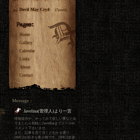
Devil May Cry4
(7posts)
Home
Gallery
Calendar
Links
About
Contact
Message :
Javelina(管理人)より一言
情報提供や、やってみて欲しい事などあ
りましたら気軽にJavelinaまで
メール
or
コメント下さいませ。
また、記事を見て頂くとわかる通り、
DMC2が好きな希少種です。DMC2友達