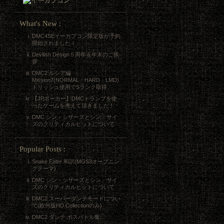
What's New :
DMC4SEイーカプコン限定版が予約
開始されました！
Devilish Design５周年＆年末のご挨
拶
DMC2 ルシア編
Mission7(NORMAL・HARD・LMD)
トリッシュ使用でSランク取得
【JPポーカー】DMCトランプを使
ったゲームを考えて頂きました！
DMC シン・シザーズとシン・サイ
ズのクリティカルヒットについて
Popular Posts :
Snake Eater 和訳(MGS3オープニン
グテーマ)
DMC シン・シザーズとシン・サイ
ズのクリティカルヒットについて
DMC2 スーパーダンテモードについ
て(欧州版HD Collectionのみ)
DMC2 ダンテ:ボスバトル集