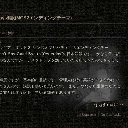
esterday 和訳(MGS2エンディングテーマ)
ries
,
和訳
ルギアソリッド２ サンズオブリバティ」のエンディングテー
an’t Say Good Bye to Yesterday”の日本語訳です。 かなり昔に訳
のなんですが、デスクトップを漁っていたら出てきたのでさらして
。
精度ですが、基本的に意訳です。管理人は特に英語ができるわけで
ませんので、誤訳も多いと思います。 また、つながり重視のために
英文とは違う訳をしている部分もあります。
Read more…
12
Comments
|
No Trackbacks