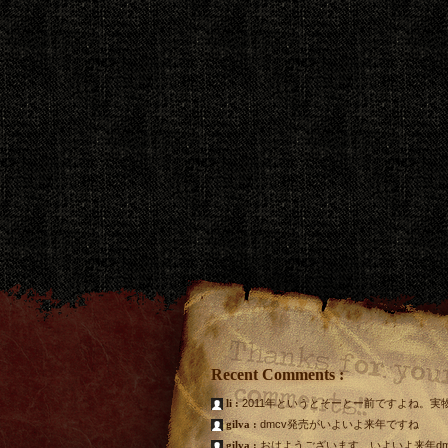
Recent Comments :
li :
2011年というとそーとー前ですよね。実
gilva :
dmcv発売がいよいよ来年ですね
gilva :
おはようございます。いよいよ来年d