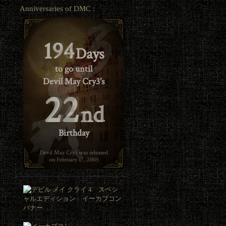
Anniversaries of DMC :
194
Days
to go until
Devil May Cry3's
22
nd
Birthday
Devil May Cry3 was released
on February 17, 2005