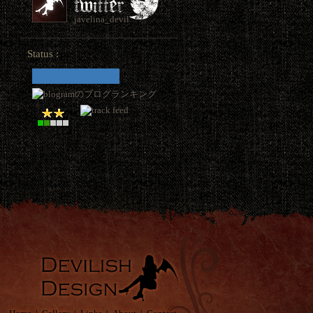
javelina_devil
Status :