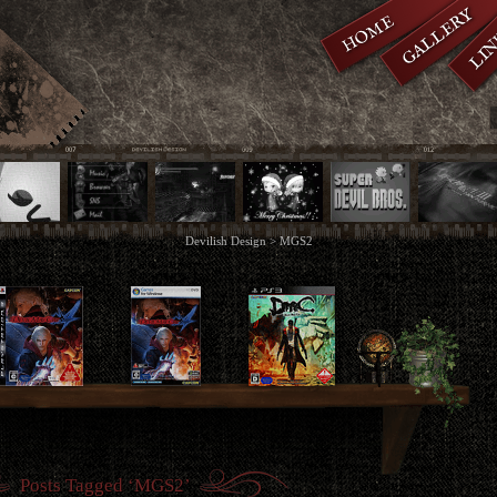
GALLERY
HOME
LIN
Devilish Design
>
MGS2
Posts Tagged ‘MGS2’