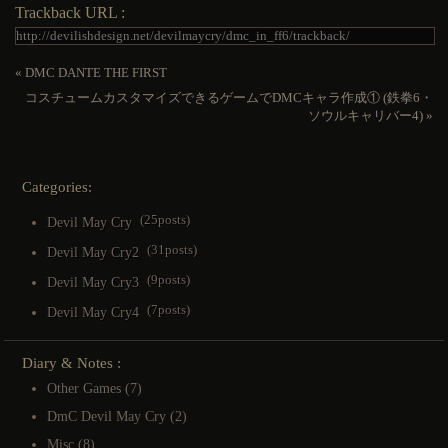
Trackback URL :
«
DMC DANTE THE FIRST
コスチュームカスタマイズできるゲームでDMCキャラ作成① (鉄拳6・
ソウルキャリバー4)
»
Categories:
(25posts)
Devil May Cry
(31posts)
Devil May Cry2
(9posts)
Devil May Cry3
(7posts)
Devil May Cry4
Diary & Notes :
Other Games
(7)
DmC Devil May Cry
(2)
Misc
(8)