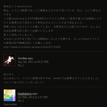
初めましてJavelinaさん
私は、ニコニコ動画でゆっくり動画を上げさせて頂いている「ぼぶ」という者なの
ですが
この度JavelinaさんのFF6風DMCのイラストと拝見して是非今度上げる動画にイラ
ストを使用させて頂きたくて失礼ながらコメントさせて頂きました。
突然このようなコメントを残してしまい、大変失礼だとは思うのですが、もしよけ
ればお返事のほう宜しくお願いいたします。
長々と失礼いたしました。
ちなみに上げさせて頂いている動画はこの↓ような物です。もしよければイラスト
の使用の許可御検討宜しくお願いします。
http://www.nicovideo.jp/watch/sm15173344
Javelina says:
Sep 5th, 2011 at 10:31 PM
No.2
ぼぶさん
はじめまして。イラスト使用の件ですが、twitterでお返事させていただきました。
コメントありがとうございました！
benikabotya
says:
Jul 30th, 2012 at 1:11 PM
No.3
from twitter