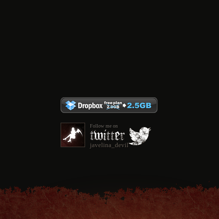
Follow me on
javelina_devil