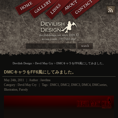
CONTACT
GALLERY
ABOUT
HOME
LINKS
devilishdesign.net
since 2009.12
access count : 1977683 thx!
search
Devilish Design
>
Devil May Cry
> DMCキャラをFF6風にしてみました。
DMCキャラをFF6風にしてみました。
May 24th, 2011 | Author : Javelina
Category :
Devil May Cry
| Tags :
DMC1
,
DMC2
,
DMC3
,
DMC4
,
DMCseries
,
Illustration
,
Parody