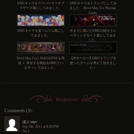
DMCキャラをスーパーマリオブ
DMCキャラをトランプにしてみ
ラザーズ風にしてみました。
ました。-Devil May Cry Playing 
Cards-
DMCキャラを某ツムツム風にし
今までに描いたDMCの絵をトレ
てみました。
ーディングカード風にしてみま
した。
Devil May Cry2 MAGAZINEを再
【JPポーカー】DMCトランプを
現 ＋ 実在する雑誌をDMCでパ
使ったゲームを考えて頂きまし
ロディしてみました。
た！
Responses
Comments (3) :
ぼぶ says:
Sep 5th, 2011 at 8:29 PM
No.1