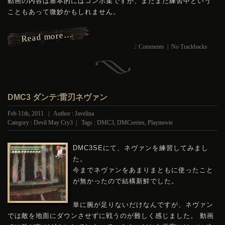
動画の内容は基本的にはコンボ集ですが、まだまだ練習中という
こともあって微妙かもしれません。
Read more…
2
Comments
|
No Trackbacks
DMC3 ダンテ:雷刃ネヴァン
Feb 11th, 2011 | Author : Javelina
Category :
Devil May Cry3
| Tags :
DMC3
,
DMCseries
,
Playmovie
DMC
3SEにて、ネヴァンを練習してみまし
た。
今までネヴァンをあまりまともに使ったこと
が無かったので結構新鮮でした。
単に腕が足りないだけなんですが、ネヴァン
では敵を地面にダウンさせずに戦うのが難しく感じました。 動画