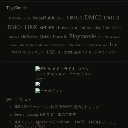
Tag Cloud :
DMC2
DMC1
BossBattle
DMC3
BAYONETTA
DmC
DMCseries
DMC4
Illustration
Information
Life
MGS2
Playmovie
Parody
MGSseries
Mobile
MGS3
SCseriese
PS3
Tips
TEKKENseries
SoulCalibur4
SoulCalibur5
TEKKEN5
TEKKEN6
和訳
Website
フィギュア
真・女神転生Ⅲノクターンマニアクス
What's New :
DMC4SEイーカプコン限定版が予約開始されました！
Devilish Design５周年＆年末のご挨拶
DMC2 ルシア編Mission7(NORMAL・HARD・LMD)トリッシュ
使用でSランク取得