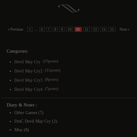
…
« Previous
Next »
1
6
7
8
9
10
11
12
13
14
15
Categories:
(25posts)
Devil May Cry
(31posts)
Devil May Cry2
(9posts)
Devil May Cry3
(7posts)
Devil May Cry4
Diary & Notes :
Other Games
(7)
DmC Devil May Cry
(2)
Misc
(8)