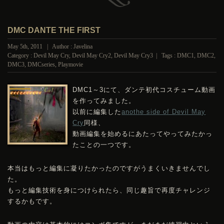
DMC DANTE THE FIRST
May 5th, 2011 | Author : Javelina
Category :
Devil May Cry
,
Devil May Cry2
,
Devil May Cry3
| Tags :
DMC1
,
DMC2
,
DMC3
,
DMCseries
,
Playmovie
DMC
1～3にて、ダンテ初代コスチューム動画
を作ってみました。
以前に編集した
anothe side of Devil May
Cry
同様、
動画編集を始めるにあたってやってみたかっ
たことの一つです。
本当はもっと編集に凝りたかったのですがうまくいきませんでし
た。
もっと編集技術を身につけられたら、同じ趣旨で再度チャレンジ
するかもです。