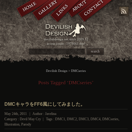
CONTACT
GALLERY
ABOUT
HOME
LINKS
devilishdesign.net
since 2009.12
access count : 1979061 thx!
search
Devilish Design
>
DMCseries
Posts Tagged ‘DMCseries’
DMCキャラをFF6風にしてみました。
May 24th, 2011 | Author : Javelina
Category :
Devil May Cry
| Tags :
DMC1
,
DMC2
,
DMC3
,
DMC4
,
DMCseries
,
Illustration
,
Parody