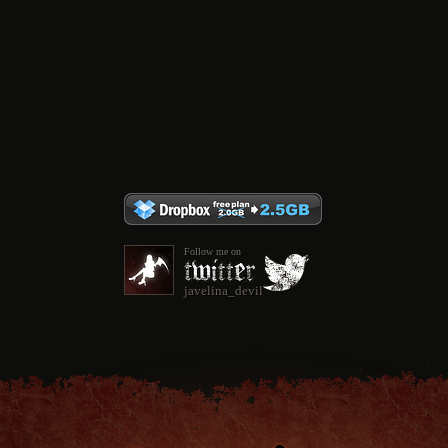
Follow me on
javelina_devil