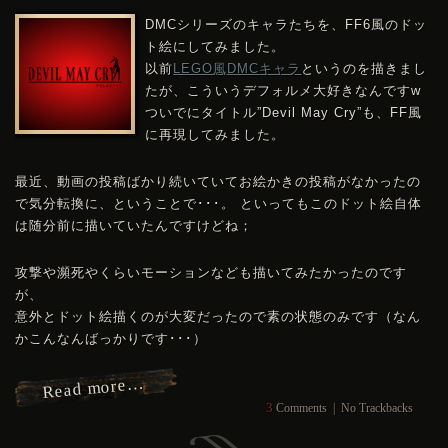
DMC
シリーズのキャラたちを、FF6風のドッ
ト絵にしてみました。
以前
LEGO風
DMC
キャラ
というのを描きまし
たが、こういうデフォルメ大好きなんですw
ついでにタイトル”Devil May Cry”も、FF風
に再現してみました。
最近、動画の投稿ばかり続いていてお絵かきの投稿がなかったの
で気分転換に、ということで･･･。 といってもこのドット絵自体
は随分前に描いていたんですけどね；
攻撃や瀕死やくらいモーションなども描いてみたかったのです
が、
意外とドット絵描くのが大変だったので素の状態のみです（なん
かこんなんばっかりです･･･）
Read more…
3
Comments
|
No Trackbacks