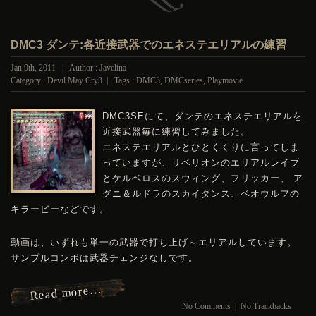
DMC3 ダンテ:各近接武器でのエネステエリアルの練習
Jan 9th, 2011 | Author : Javelina
Category :
Devil May Cry3
| Tags :
DMC3
,
DMCseries
,
Playmovie
DMC
3SEにて、ダンテのエネステエリアルを
近接武器毎に練習してみました。
エネステエリアルとひとくくりに言ってしま
っていますが、リベリオンのエリアルレイブ
とケルベロスのスウィング、フリッカー、 ア
グニ＆ルドラのスカイダンス、ベオウルフの
キラービーなどです。
動画は、いずれも単一の武器で打ち上げ～エリアルしています。
サンプルコンボは武器チェンジなしです。
Read more…
No Comments
|
No Trackbacks