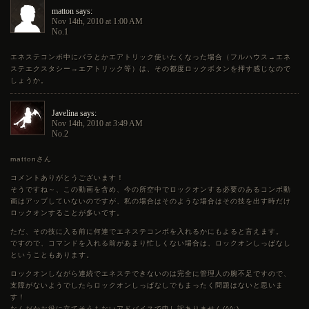
matton says:
Nov 14th, 2010 at 1:00 AM
No.1
エネステコンボ中にバラとかエアトリック使いたくなった場合（フルハウス→エネ
ステエクスタシー→エアトリック等）は、その都度ロックボタンを押す感じなので
しょうか。
Javelina says:
Nov 14th, 2010 at 3:49 AM
No.2
mattonさん
コメントありがとうございます！
そうですね～、この動画を含め、今の所空中でロックオンする必要のあるコンボ動
画はアップしていないのですが、私の場合はそのような場合はその技を出す時だけ
ロックオンすることが多いです。
ただ、その技に入る前に何連でエネステコンボを入れるかにもよると言えます。
ですので、コマンドを入れる前があまり忙しくない場合は、ロックオンしっぱなし
ということもあります。
ロックオンしながら連続でエネステできないのは完全に管理人の腕不足ですので、
支障がないようでしたらロックオンしっぱなしでもまったく問題はないと思いま
す！
なんだかお役に立てそうもないアドバイスで申し訳ありません(^^;)