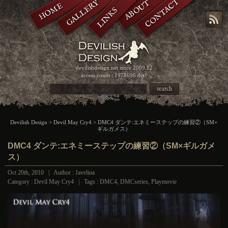
CONTACT
GALLERY
ABOUT
HOME
LINKS
devilishdesign.net
since 2009.12
access count : 1978696 thx!
search
Devilish Design
>
Devil May Cry4
> DMC4 ダンテ:エネミーステップの練習②（SM×
ギルガメス）
DMC4 ダンテ:エネミーステップの練習②（SM×ギルガメ
ス）
Oct 20th, 2010 | Author : Javelina
Category :
Devil May Cry4
| Tags :
DMC4
,
DMCseries
,
Playmovie