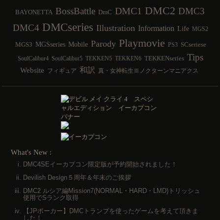
DMC2
DMC1
BossBattle
DMC3
BAYONETTA
DmC
DMCseries
DMC4
Illustration
Information
Life
MGS2
Playmovie
Parody
MGSseries
Mobile
MGS3
SCseriese
PS3
Tips
TEKKENseries
SoulCalibur4
SoulCalibur5
TEKKEN5
TEKKEN6
和訳
Website
フィギュア
真・女神転生Ⅲノクターンマニアクス
What's New :
DMC4SEイーカプコン限定版が予約開始されました！
Devilish Design５周年＆年末のご挨拶
DMC2 ルシア編Mission7(NORMAL・HARD・LMD)トリッシュ
使用でSランク取得
【JPポーカー】DMCトランプを使ったゲームを考えて頂きま
した！