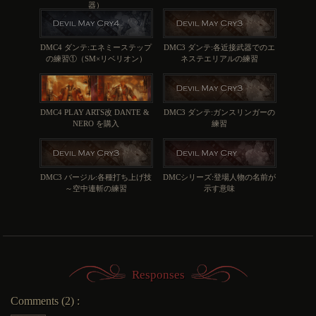
器）
DMC4 ダンテ:エネミーステップ
DMC3 ダンテ:各近接武器でのエ
の練習①（SM×リベリオン）
ネステエリアルの練習
DMC4 PLAY ARTS改 DANTE & 
DMC3 ダンテ:ガンスリンガーの
NERO を購入
練習
DMC3 バージル:各種打ち上げ技
DMCシリーズ:登場人物の名前が
～空中連斬の練習
示す意味
Responses
Comments (2) :