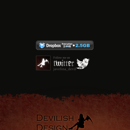
Follow me on
javelina_devil