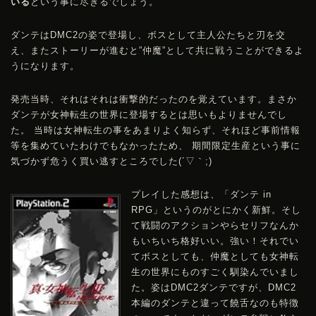
いる
という事に尽きるでしょう。
ダンテは
DMC
2の姿で登場し、ボスとして主人公たちと刃を交
え、またストーリーが進むと”仲魔”として共に戦うことができるよ
うになります。
発売当時、それはそれは衝撃的だったのを覚えています。まさか
ダンテが女神転生の世界に登場するとは思いもよりませんでし
た。 当時は女神転生の事をあまりよく知らず、それほど事前情報
等を集めていたわけでもなかったため、 期間限定生産という事に
気づかず危うく買い逃すところでした(´▽｀;)
プレイした感想は、「ダンテ in
RPG」というのがとにかく新鮮。そし
て戦闘のアクションやらセリフなんか
もいちいち格好いい。強い！それでい
てボスとしても、仲魔としても女神転
生の世界にものすごく馴染んでいまし
た。姿は
DMC
2ダンテですが、
DMC
2
本編のダンテと違って饒舌なのも特徴