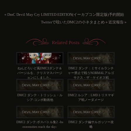
«
DmC Devil May Cry LIMITED EDITION(イーカプコン限定版)予約開始
Twitterで呟いたDMC2の小ネタまとめ＋近況報告
»
Related Posts
ねんどろいど風DMC3ダンテ＆
DMC2 ダンテ：ミサイルランチ
バージルを、クリスマスバージ
ャー禁止で戦うNORMALアルゴ
ョンにしました。
サクス・ザ・ケイオス戦
DMC2 ダンテ・トリッシュ・ル
DMC2 ルシア：LMDトリスマギ
シア:コンボ動画他
ア戦ノーダメージ
DMC2 ダンテ:ボスバトル集2 -Its 
DMC2 ダンテ編サルガッソー攻
extremities reach the sky-
略