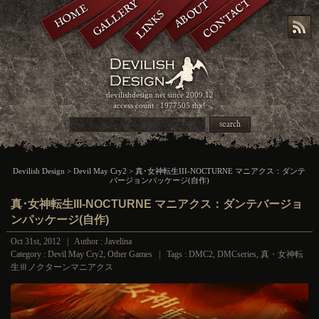
CONTACT
GALLERY
ABOUT
HOME
LINKS
devilishdesign.net
since 2009.12
access count : 1977505 thx!
search
Devilish Design
>
Devil May Cry2
> 真･女神転生III-NOCTURNE マニアクス：ダンテ
バージョンパッケージ(自作)
真･女神転生III-NOCTURNE マニアクス：ダンテバージョ
ンパッケージ(自作)
Oct 31st, 2012 | Author : Javelina
Category :
Devil May Cry2
,
Other Games
| Tags :
DMC2
,
DMCseries
,
真・女神転
生Ⅲノクターンマニアクス