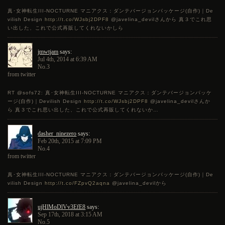
真･女神転生III-NOCTURNE マニアクス：ダンテバージョンパッケージ(自作)｜De
vilish Design
http://t.co/WJsbj2DPF8
@javelina_devilさんから 真３でこれ思
い出した、これで公式再販してくれないかしら
jmwtjam
says:
Jul 4th, 2014 at 6:39 AM
No.3
from twitter
RT @sofs72: 真･女神転生III-NOCTURNE マニアクス：ダンテバージョンパッケ
ージ(自作)｜Devilish Design
http://t.co/WJsbj2DPF8
@javelina_devilさんか
ら 真３でこれ思い出した、これで公式再販してくれないか…
dasher_ninezero
says:
Feb 20th, 2015 at 7:09 PM
No.4
from twitter
真･女神転生III-NOCTURNE マニアクス：ダンテバージョンパッケージ(自作)｜De
vilish Design
http://t.co/FZpvQ2aqna
@javelina_devilから
ujHlMoDlVv3EfE8
says:
Sep 17th, 2018 at 3:15 AM
No.5