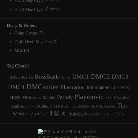
Devil May Cry3
(7posts)
Devil May Cry4
Diary & Notes :
Other Games
(7)
DmC Devil May Cry
(2)
Misc
(8)
Tag Cloud :
DMC2
DMC1
BossBattle
DMC3
BAYONETTA
DmC
DMCseries
DMC4
Illustration
Information
Life
MGS2
Playmovie
Parody
MGSseries
Mobile
MGS3
SCseriese
PS3
Tips
TEKKENseries
SoulCalibur4
SoulCalibur5
TEKKEN5
TEKKEN6
和訳
Website
フィギュア
真・女神転生Ⅲノクターンマニアクス