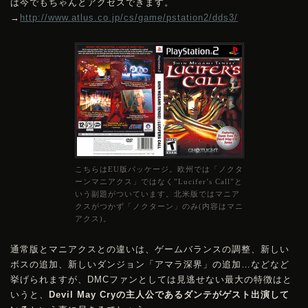
は今でもちゃんとアクセスできます。
→
http://www.atlus.co.jp/cs/game/pstation2/dds3/
こちらはEU版パッケージ。欧州では「ノクタ
ーンマニアクス」ではなく”Lucifer’s Call”と
いう副題がついています。北米版ではマニア
クスがつかず「ノクターン」のみ(内容はマニ
アクス)。
通常版とマニアクスとの違いは、ゲームバランスの調整、新しい
ボスの追加、新しいダンジョン「アマラ深界」の追加…などなど
挙げられますが、
DMC
ファンとしては見逃せない最大の特徴はと
いうと、
Devil May Cryの主人公であるダンテがゲスト出演して