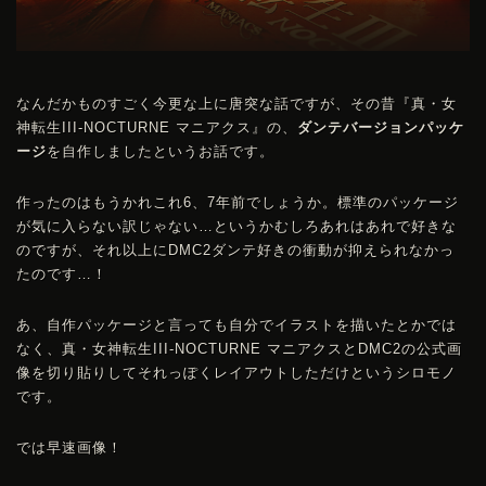
なんだかものすごく今更な上に唐突な話ですが、その昔
『真・女
神転生III-NOCTURNE マニアクス』
の、
ダンテバージョンパッケ
ージ
を自作しましたというお話です。
作ったのはもうかれこれ6、7年前でしょうか。標準のパッケージ
が気に入らない訳じゃない…というかむしろあれはあれで好きな
のですが、それ以上に
DMC
2ダンテ好きの衝動が抑えられなかっ
たのです…！
あ、自作パッケージと言っても自分でイラストを描いたとかでは
なく、真・女神転生III-NOCTURNE マニアクスと
DMC
2の公式画
像を切り貼りしてそれっぽくレイアウトしただけというシロモノ
です。
では早速画像！