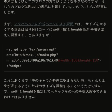
本来はもうひとつのブログの方で扱うようなネタなのですが、そ
ちらのブログはFlashの表示に対応していないのでこちらの記事に
します。
まず、
マクパペットの公式ページによる説明
では、 サイズを大き
くする場合は貼り付けコードにwidth(幅)とheight(高さ)を書き加
えて調整する、とありますが、
<script type=”text/javascript”
src=”http://maku.jp/maku.php?
m=a3b4c39e13f99g19h70i1k40
&width=150&height=110
“>
</script>
これはあくまで「中のキャラが枠内に収まらない時、ちゃんと全
身が収まるように外枠のサイズを調整する」というだけですの
で、widthとheightを指定してもキャラそのものを拡大縮小できる
わけではありません。