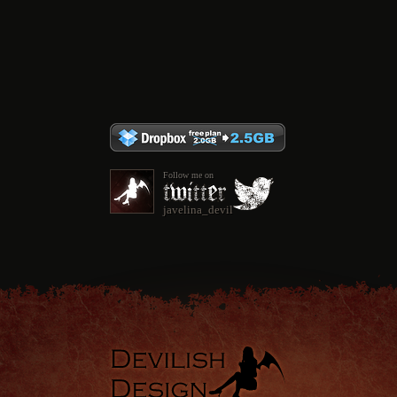
Follow me on
javelina_devil