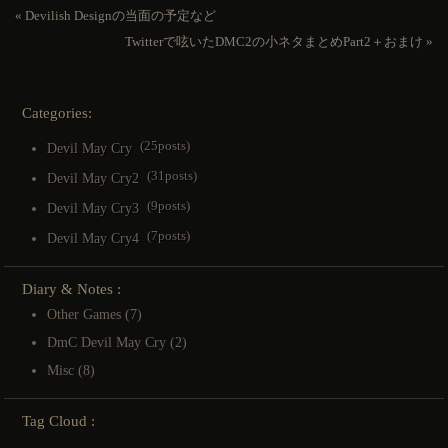
«
Devilish Designの当面の予定など
Twitterで呟いたDMC2の小ネタまとめPart2＋おまけ
»
Categories:
(25posts)
Devil May Cry
(31posts)
Devil May Cry2
(9posts)
Devil May Cry3
(7posts)
Devil May Cry4
Diary & Notes :
Other Games
(7)
DmC Devil May Cry
(2)
Misc
(8)
Tag Cloud :