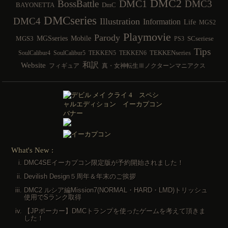
DMC2
DMC1
BossBattle
DMC3
BAYONETTA
DmC
DMCseries
DMC4
Illustration
Information
Life
MGS2
Playmovie
Parody
MGSseries
Mobile
MGS3
SCseriese
PS3
Tips
TEKKENseries
SoulCalibur4
SoulCalibur5
TEKKEN5
TEKKEN6
和訳
Website
フィギュア
真・女神転生Ⅲノクターンマニアクス
What's New :
DMC4SEイーカプコン限定版が予約開始されました！
Devilish Design５周年＆年末のご挨拶
DMC2 ルシア編Mission7(NORMAL・HARD・LMD)トリッシュ
使用でSランク取得
【JPポーカー】DMCトランプを使ったゲームを考えて頂きま
した！