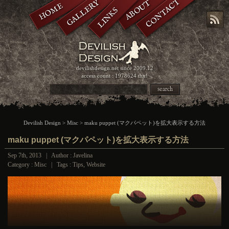
CONTACT
GALLERY
ABOUT
HOME
LINKS
devilishdesign.net
since 2009.12
access count : 1978624 thx!
search
Devilish Design
>
Misc
> maku puppet (マクパペット)を拡大表示する方法
maku puppet (マクパペット)を拡大表示する方法
Sep 7th, 2013 | Author : Javelina
Category :
Misc
| Tags :
Tips
,
Website