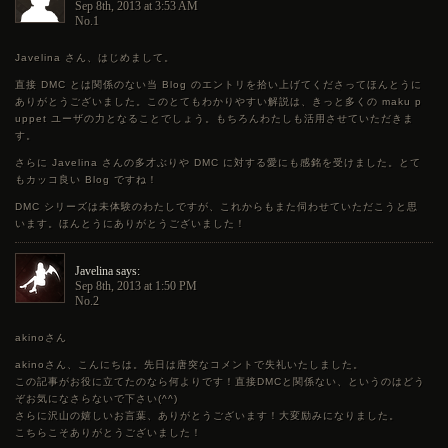
Sep 8th, 2013 at 3:53 AM
No.1
Javelina さん、はじめまして。
直接 DMC とは関係のない当 Blog のエントリを拾い上げてくださってほんとうに
ありがとうございました。このとてもわかりやすい解説は、きっと多くの maku p
uppet ユーザの力となることでしょう。もちろんわたしも活用させていただきま
す。
さらに Javelina さんの多才ぶりや DMC に対する愛にも感銘を受けました。とて
もカッコ良い Blog ですね！
DMC シリーズは未体験のわたしですが、これからもまた伺わせていただこうと思
います。ほんとうにありがとうございました！
Javelina says:
Sep 8th, 2013 at 1:50 PM
No.2
akinoさん
akinoさん、こんにちは。先日は唐突なコメントで失礼いたしました。
この記事がお役に立てたのなら何よりです！直接DMCと関係ない、というのはどう
ぞお気になさらないで下さい(^^)
さらに沢山の嬉しいお言葉、ありがとうございます！大変励みになりました。
こちらこそありがとうございました！