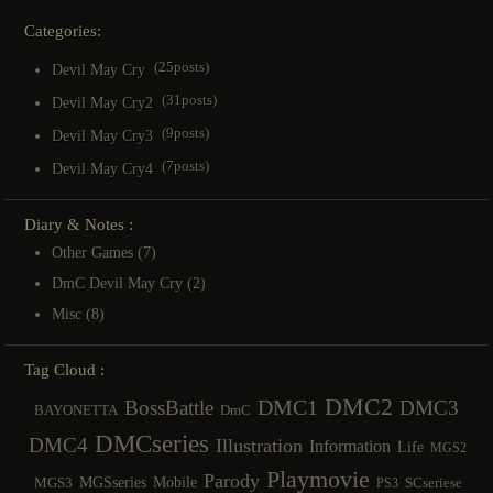
Categories:
(25posts)
Devil May Cry
(31posts)
Devil May Cry2
(9posts)
Devil May Cry3
(7posts)
Devil May Cry4
Diary & Notes :
Other Games
(7)
DmC Devil May Cry
(2)
Misc
(8)
Tag Cloud :
DMC2
DMC1
BossBattle
DMC3
BAYONETTA
DmC
DMCseries
DMC4
Illustration
Information
Life
MGS2
Playmovie
Parody
MGSseries
Mobile
MGS3
SCseriese
PS3