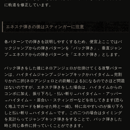
に軌道を修正しています。
エネステ弾きの後はスティンガーに注意
各パターンでの弾きを説明しやすくするため、便宜上ここではバ
ックジャンプからの弾きパターンを「バック弾き」、垂直ジャン
プ→エネステからの弾きパターンを「エネステ弾き」とします。
バック弾きをした後にネロアンジェロが仕掛けてくる攻撃パター
ンは、ハイタイムジャンプ→ジャンプキックかハイタイム→兜割
りかの二択(ネロアンジェロとの距離による)になるのでさほど問題
はないのですが、エネステ弾きをした場合は、ハイタイムからの
コンボに加え、振り下ろし・払い斬り→ハイタイム～・アッパー
→ハイタイム～・居合い・スティンガーなどを出してきます(恐ら
く地上でガードを解かせた時と一緒)。特に出やすいのが振り下ろ
しと払い斬り→ハイタイム～です。この二つの場合はタイミング
を見計らってジャンプキック弾きをすることで、バック弾きした
時と同じ条件に持っていくことができます。