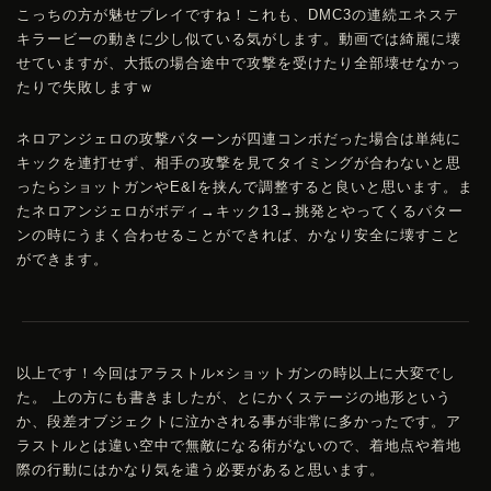
こっちの方が魅せプレイですね！これも、
DMC
3の連続エネステ
キラービーの動きに少し似ている気がします。動画では綺麗に壊
せていますが、大抵の場合途中で攻撃を受けたり全部壊せなかっ
たりで失敗しますｗ
ネロアンジェロの攻撃パターンが四連コンボだった場合は単純に
キックを連打せず、相手の攻撃を見てタイミングが合わないと思
ったらショットガンやE&Iを挟んで調整すると良いと思います。ま
たネロアンジェロがボディ→キック13→挑発とやってくるパター
ンの時にうまく合わせることができれば、かなり安全に壊すこと
ができます。
以上です！今回はアラストル×ショットガンの時以上に大変でし
た。 上の方にも書きましたが、とにかくステージの地形という
か、段差オブジェクトに泣かされる事が非常に多かったです。ア
ラストルとは違い空中で無敵になる術がないので、着地点や着地
際の行動にはかなり気を遣う必要があると思います。