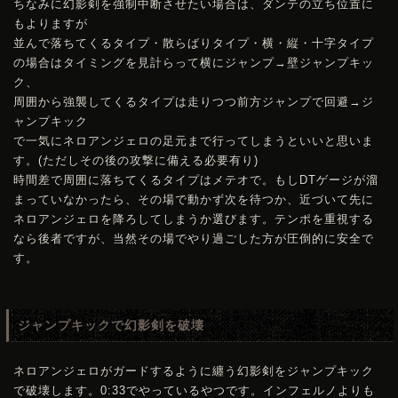
ちなみに幻影剣を強制中断させたい場合は、ダンテの立ち位置に
もよりますが
並んで落ちてくるタイプ・散らばりタイプ・横・縦・十字タイプ
の場合はタイミングを見計らって横にジャンプ→壁ジャンプキッ
ク、
周囲から強襲してくるタイプは走りつつ前方ジャンプで回避→ジ
ャンプキック
で一気にネロアンジェロの足元まで行ってしまうといいと思いま
す。(ただしその後の攻撃に備える必要有り)
時間差で周囲に落ちてくるタイプはメテオで。もしDTゲージが溜
まっていなかったら、その場で動かず次を待つか、近づいて先に
ネロアンジェロを降ろしてしまうか選びます。テンポを重視する
なら後者ですが、当然その場でやり過ごした方が圧倒的に安全で
す。
ジャンプキックで幻影剣を破壊
ネロアンジェロがガードするように纏う幻影剣をジャンプキック
で破壊します。0:33でやっているやつです。インフェルノよりも