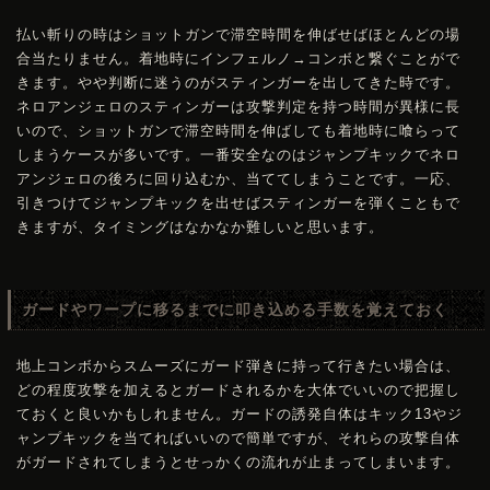
払い斬りの時はショットガンで滞空時間を伸ばせばほとんどの場
合当たりません。着地時にインフェルノ→コンボと繋ぐことがで
きます。やや判断に迷うのがスティンガーを出してきた時です。
ネロアンジェロのスティンガーは攻撃判定を持つ時間が異様に長
いので、ショットガンで滞空時間を伸ばしても着地時に喰らって
しまうケースが多いです。一番安全なのはジャンプキックでネロ
アンジェロの後ろに回り込むか、当ててしまうことです。一応、
引きつけてジャンプキックを出せばスティンガーを弾くこともで
きますが、タイミングはなかなか難しいと思います。
ガードやワープに移るまでに叩き込める手数を覚えておく
地上コンボからスムーズにガード弾きに持って行きたい場合は、
どの程度攻撃を加えるとガードされるかを大体でいいので把握し
ておくと良いかもしれません。ガードの誘発自体はキック13やジ
ャンプキックを当てればいいので簡単ですが、それらの攻撃自体
がガードされてしまうとせっかくの流れが止まってしまいます。