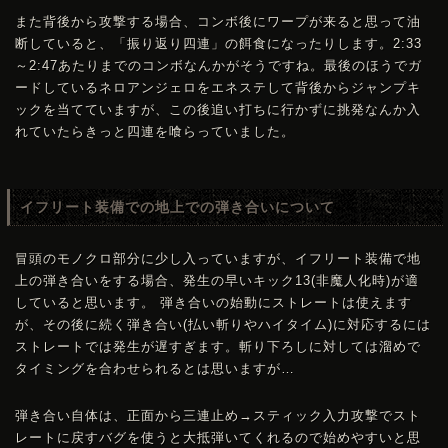
また背後から攻撃する場合、コンボ後にワープが来ると思って油
断していると、「振り返り四連」の餌食になったりします。2:33
～2:47あたりまでのコンボなんかがそうですね。最後のほうでガ
ードしているネロアンジェロをエネステして背後からジャンプキ
ックを当てていますが、この後追い打ちに行かずに挑発なんか入
れていたらきっと四連を喰らっていました。
イフリート装備での地上での弾き合いについて
冒頭のモノクロ部分に少し入っていますが、イフリート装備で地
上の弾き合いをする場合、発生の早いキック13(非魔人化時)が適
していると思います。 弾き合いの始動にストレートは使えます
が、その後に続く弾き合い(払い斬りやハイタイム)に対応するには
ストレートでは発生が遅すぎます。斬り下ろしに対しては溜めで
タイミングを合わせられるとは思いますが…
弾き合い自体は、正面から三連止め→スティック入力攻撃でスト
レートに戻すバグを使うと大抵弾いてくれるので始めやすいと思