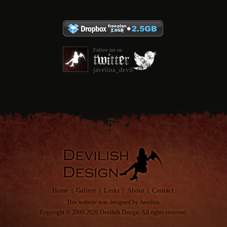
Follow me on
javelina_devil
Home
|
Gallery
|
Links
|
About
|
Contact
This website was designed by
Javelina
.
Copyright © 2009-2026 Devilish Design. All rights reserved.