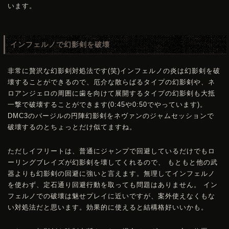
います。
インフェルノで幻影剣を破壊
非常に贅沢な幻影剣対処法です(笑)インフェルノの炎は幻影剣を破
壊することができるので、厄介な散らばるタイプの幻影剣や、ネ
ロアンジェロの周囲に歯を向けて展開するタイプの幻影剣も大抵
一撃で破壊することができます(0:45や0:50でやっています)。
DMC
3のバージルの円陣幻影剣をネヴァンのジャムセッションで
破壊するのとちょっとだけ似てますね。
ただしイフリートは、普通にジャンプで回避しているだけでもロ
ーリングブレイズが幻影剣を壊してくれるので、 もともと他の武
器よりも幻影剣の回避に強いと言えます。無理してインフェルノ
を使わず、定石通り回避行動を取っても問題はありません。 イン
フェルノでの破壊は魅せプレイに近いですが、案外使えなくもな
い対処法だと思います。効果的に使えると結構格好いいかも。