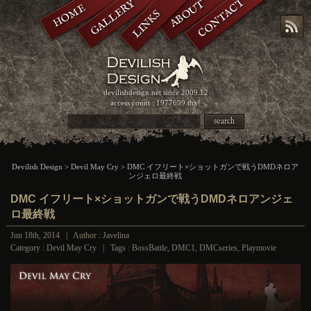
CONTACT
GALLERY
ABOUT
HOME
LINKS
devilishdesign.net
since 2009.12
access count : 1977699 thx!
search
Devilish Design
>
Devil May Cry
> DMC イフリート×ショットガンで戦うDMDネロア
ンジェロ最終戦
DMC イフリート×ショットガンで戦うDMDネロアンジェ
ロ最終戦
Jun 18th, 2014 | Author : Javelina
Category :
Devil May Cry
| Tags :
BossBattle
,
DMC1
,
DMCseries
,
Playmovie