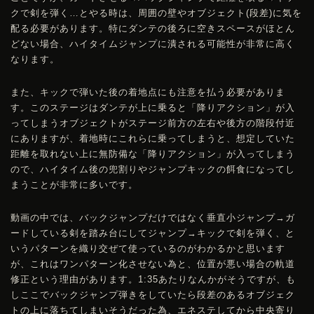
クで剣を弾く…とやる時は、周囲の壁やオブジェクト(段差)に気を
配る必要があります。特にダンテの後ろに空きスペースがほとん
どない場合、ハイタイムジャンプに潰される可能性が非常に高く
なります。
また、キックで弾いた後の着地点にも注意を払う必要がありま
す。このステージはダンテが上に乗ると「降りアクション」が入
ってしまうオブジェクトがステージ前方の左右や後方の階段付近
にありますが、着地時にこれらに乗ってしまうと、想定していた
距離を取れない上に無防備な「降りアクション」が入ってしまう
ので、ハイタイム後の兜割りやジャンプキックの餌食になってし
まうことが非常に多いです。
動画の中では、バックジャンプだけではなく垂直小ジャンプ→ガ
ードしている剣を踏み台にしてジャンプ→キックで剣を弾く、と
いうパターンを織り交ぜて使っているのがわかるかと思います
が、これはワンパターン化させない為と、位置が悪い場合の軌道
修正という理由があります。1:35あたりなんかがそうですが、も
しここでバックジャンプ弾きをしていたら段差のあるオブジェク
トの上に落ちてしまいそうだった為、エネステしてから中央寄り